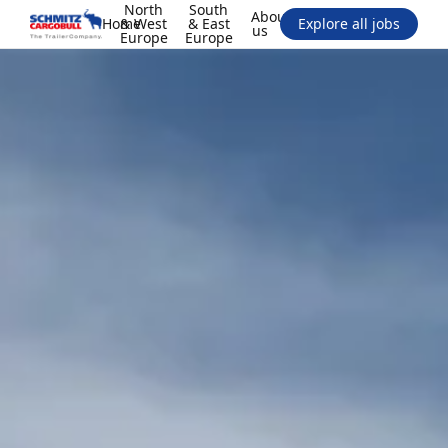
North
South
About
Home
& West
& East
Explore all jobs
us
Europe
Europe